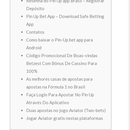
Resenha do Pin Up app Brasil – Registrar
Depósito
Pin Up Bet App – Download Safe Betting
App
Contatos
Como baixar o Pin-Up bet app para
Android
Código Promocional De Boas-vindas
Betzest Com Bônus De Cassino Para
100%
As melhores casas de apostas para
apostas na Fórmula 1 no Brasil
Faça Login Para Apostar No Pin Up
Através Do Aplicativo
Duas apostas no jogo Aviator (Two-bets)
Jogar Aviator gratis nestas plataformas