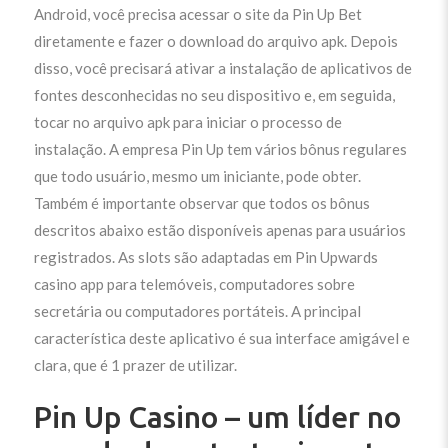
Android, você precisa acessar o site da Pin Up Bet
diretamente e fazer o download do arquivo apk. Depois
disso, você precisará ativar a instalação de aplicativos de
fontes desconhecidas no seu dispositivo e, em seguida,
tocar no arquivo apk para iniciar o processo de
instalação. A empresa Pin Up tem vários bônus regulares
que todo usuário, mesmo um iniciante, pode obter.
Também é importante observar que todos os bônus
descritos abaixo estão disponíveis apenas para usuários
registrados. As slots são adaptadas em Pin Upwards
casino app para telemóveis, computadores sobre
secretária ou computadores portáteis. A principal
característica deste aplicativo é sua interface amigável e
clara, que é 1 prazer de utilizar.
Pin Up Casino – um líder no