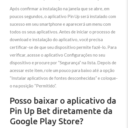
Após confirmar a instalação na janela que se abre, em
poucos segundos, o aplicativo Pin Up será instalado com
sucesso em seu smartphone e aparecerá um menu com
todos os seus aplicativos. Antes de iniciar o processo de
download e instalação do aplicativo, você precisa
certificar-se de que seu dispositivo permite fazê-lo. Para
verificar, acesse o aplicativo Configurações no seu
dispositivo e procure por “Segurança” na lista. Depois de
acessar este item, role um pouco para baixo até a opção
“Instalar aplicativos de fontes desconhecidas” e coloque-
o na posição “Permitido”.
Posso baixar o aplicativo da
Pin Up Bet diretamente da
Google Play Store?