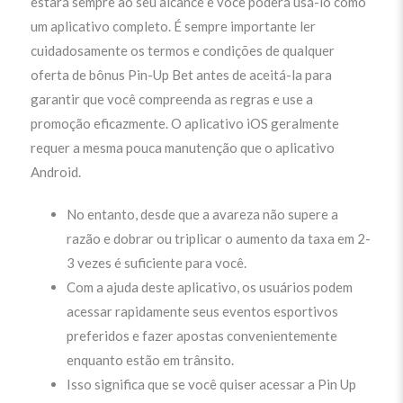
estará sempre ao seu alcance e você poderá usá-lo como
um aplicativo completo. É sempre importante ler
cuidadosamente os termos e condições de qualquer
oferta de bônus Pin-Up Bet antes de aceitá-la para
garantir que você compreenda as regras e use a
promoção eficazmente. O aplicativo iOS geralmente
requer a mesma pouca manutenção que o aplicativo
Android.
No entanto, desde que a avareza não supere a
razão e dobrar ou triplicar o aumento da taxa em 2-
3 vezes é suficiente para você.
Com a ajuda deste aplicativo, os usuários podem
acessar rapidamente seus eventos esportivos
preferidos e fazer apostas convenientemente
enquanto estão em trânsito.
Isso significa que se você quiser acessar a Pin Up