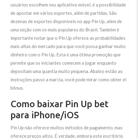
usuários escolhem seu aplicativo móvel, é a possibilidade
de apostar em vários esportes, além de partidas. São
dezenas de esportes disponíveis no app Pin Up, além de
uma seção com os mais populares do Brasil. Também é
importante notar que o Pin Up oferece as probabilidades
mais altas do mercado para que você possa ganhar muito
dinheiro com o Pin Up. Esta é uma ótima promoção que
permite que os iniciantes comecem a jogar enquanto
depositam uma quantia muito pequena. Abaixo estão as
instruções passo a marcia, você pode mirar como obter el
bônus.
Como baixar Pin Up bet
para iPhone/iOS
Pin Up não oferece muitos métodos de pagamento, mas
oferece preços altos. É verdade, embora este escritório