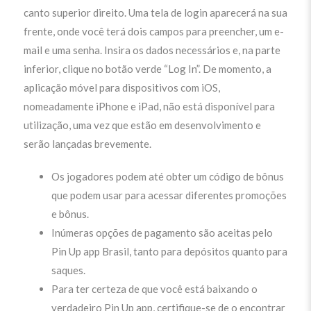
canto superior direito. Uma tela de login aparecerá na sua
frente, onde você terá dois campos para preencher, um e-
mail e uma senha. Insira os dados necessários e, na parte
inferior, clique no botão verde “Log In”. De momento, a
aplicação móvel para dispositivos com iOS,
nomeadamente iPhone e iPad, não está disponível para
utilização, uma vez que estão em desenvolvimento e
serão lançadas brevemente.
Os jogadores podem até obter um código de bônus
que podem usar para acessar diferentes promoções
e bônus.
Inúmeras opções de pagamento são aceitas pelo
Pin Up app Brasil, tanto para depósitos quanto para
saques.
Para ter certeza de que você está baixando o
verdadeiro Pin Up app, certifique-se de o encontrar