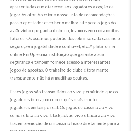
apresentadas que oferecem aos jogadores a opção de
jogar Aviator. Ao criar a nossa lista de recomendações
para o apostador escolher o melhor site para o jogo do
aviãozinho que ganha dinheiro, levamos em conta muitos
fatores. Os usuários poderão descobrir se cada cassino é
seguro, se a jogabilidade é confiável, etc. A plataforma
online Pin Up é uma instituição que garante a sua
segurança e também fornece acesso a interessantes
jogos de apostas. O trabalho do clube é totalmente
transparente, não há armadilhas ocultas.
Esses jogos são transmitidos ao vivo, permitindo que os
jogadores interajam com crupiês reais e outros
jogadores em tempo real. Os jogos de cassino ao vivo,
como roleta ao vivo, blackjack ao vivo e bacará ao vivo,
trazem a emoção de um cassino físico diretamente para a