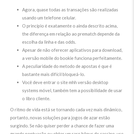
Agora, quase todas as transações são realizadas
usando um telefone celular.
O princípio é exatamente o ainda descrito acima,
the diferença em relação ao prematch depende da
escolha da linha e das odds.
Apesar de não oferecer aplicativos para download,
a versão mobile do bookie funciona perfeitamente.
A peculiaridade do metodo de apostas é que é
bastante mais difícil bloqueá-lo.
Você deve entrar o site mhh versão desktop
systems móvel, também tem a possibilidade de usar
o libro cliente.
O ritmo de vida está se tornando cada vez mais dinâmico,
portanto, novas soluções para jogos de azar estão
surgindo. Se não quiser perder a chance de fazer uma
grande pontuação ou obter um raro bônus de cassino, use