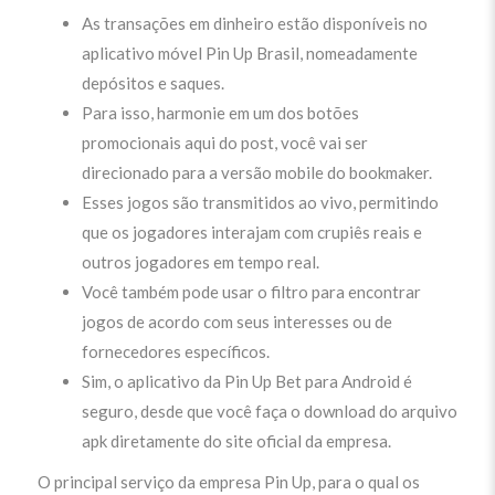
As transações em dinheiro estão disponíveis no
aplicativo móvel Pin Up Brasil, nomeadamente
depósitos e saques.
Para isso, harmonie em um dos botões
promocionais aqui do post, você vai ser
direcionado para a versão mobile do bookmaker.
Esses jogos são transmitidos ao vivo, permitindo
que os jogadores interajam com crupiês reais e
outros jogadores em tempo real.
Você também pode usar o filtro para encontrar
jogos de acordo com seus interesses ou de
fornecedores específicos.
Sim, o aplicativo da Pin Up Bet para Android é
seguro, desde que você faça o download do arquivo
apk diretamente do site oficial da empresa.
O principal serviço da empresa Pin Up, para o qual os