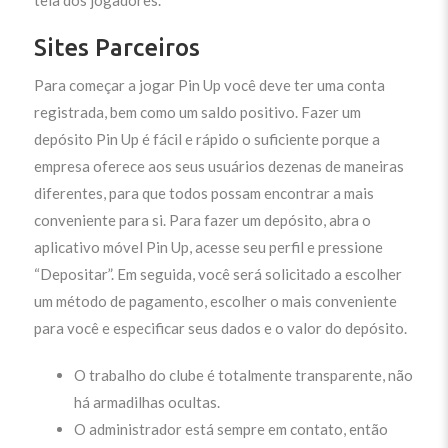
tela dos jogadores.
Sites Parceiros
Para começar a jogar Pin Up você deve ter uma conta
registrada, bem como um saldo positivo. Fazer um
depósito Pin Up é fácil e rápido o suficiente porque a
empresa oferece aos seus usuários dezenas de maneiras
diferentes, para que todos possam encontrar a mais
conveniente para si. Para fazer um depósito, abra o
aplicativo móvel Pin Up, acesse seu perfil e pressione
“Depositar”. Em seguida, você será solicitado a escolher
um método de pagamento, escolher o mais conveniente
para você e especificar seus dados e o valor do depósito.
O trabalho do clube é totalmente transparente, não
há armadilhas ocultas.
O administrador está sempre em contato, então