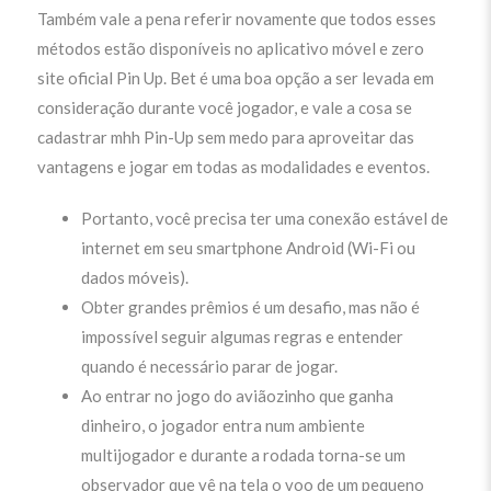
Também vale a pena referir novamente que todos esses
métodos estão disponíveis no aplicativo móvel e zero
site oficial Pin Up. Bet é uma boa opção a ser levada em
consideração durante você jogador, e vale a cosa se
cadastrar mhh Pin-Up sem medo para aproveitar das
vantagens e jogar em todas as modalidades e eventos.
Portanto, você precisa ter uma conexão estável de
internet em seu smartphone Android (Wi-Fi ou
dados móveis).
Obter grandes prêmios é um desafio, mas não é
impossível seguir algumas regras e entender
quando é necessário parar de jogar.
Ao entrar no jogo do aviãozinho que ganha
dinheiro, o jogador entra num ambiente
multijogador e durante a rodada torna-se um
observador que vê na tela o voo de um pequeno